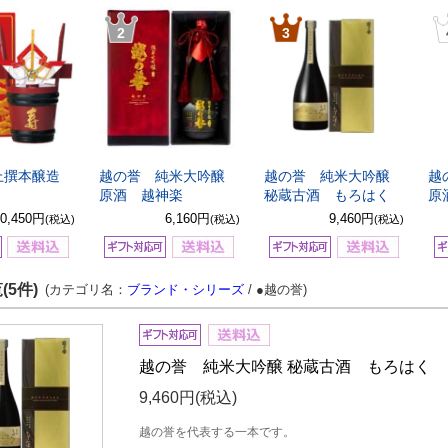
2
3
上撰本醸造
越の誉 純米大吟醸
越の誉 純米大吟醸
越
原酒 越神楽
秘蔵古酒 もろはく
原
10,450円
6,160円
9,460円
(税込)
(税込)
(税込)
(5件)
(カテゴリ名：
ブランド・シリーズ
/ ●越の誉)
越の誉 純米大吟醸 秘蔵古酒 もろはく
9,460円
(税込)
越の誉を代表する一本です。