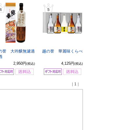
4
5
の誉 大吟醸無濾過
越の誉 華麗味くらべ
酒
2,950円
4,125円
(税込)
(税込)
｜1｜