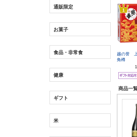
通販限定
1
お菓子
食品・非常食
越の誉 
角樽
健康
商品一覧
ギフト
米