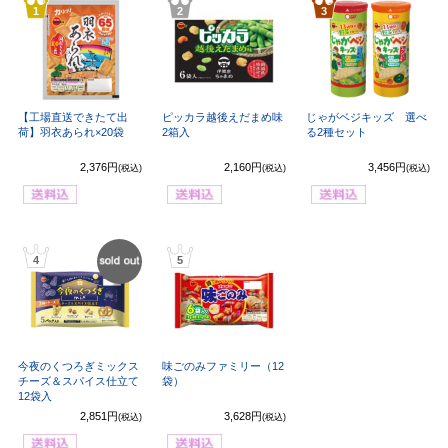
1
2
3
【工場直送できたて出
ピッカラ越後えだまめ味
じゃがベジキッズ 選べ
荷】羽衣あられ×20袋
2箱入
る2種セット
2,376円
2,160円
3,456円
(税込)
(税込)
(税込)
4
5
SOLD
OUT
今夜のくつろぎミックス
味ごのみファミリー（12
チーズ＆スパイス仕立て
袋）
12袋入
2,851円
3,628円
(税込)
(税込)