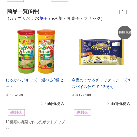
商品一覧(6件)
｜1｜
(カテゴリ名：
お菓子
/ ●米菓・豆菓子・スナック)
SOL
OUT
じゃがベジキッズ 選べる2種セ
今夜のくつろぎミックスチーズ＆
ット
スパイス仕立て 12袋入
No.SE-2540
No.KA-36390
3,456円
(税込)
2,851円
(税込)
13種類の野菜で作ったポテトチップ
ス！