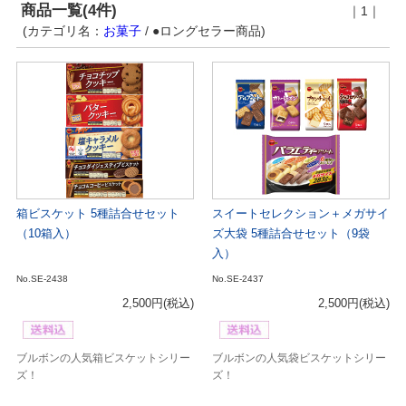
商品一覧(4件)
｜1｜
(カテゴリ名：
お菓子
/ ●ロングセラー商品)
箱ビスケット 5種詰合せセット
スイートセレクション＋メガサイ
（10箱入）
ズ大袋 5種詰合せセット（9袋
入）
No.SE-2438
No.SE-2437
2,500円
(税込)
2,500円
(税込)
ブルボンの人気箱ビスケットシリー
ブルボンの人気袋ビスケットシリー
ズ！
ズ！