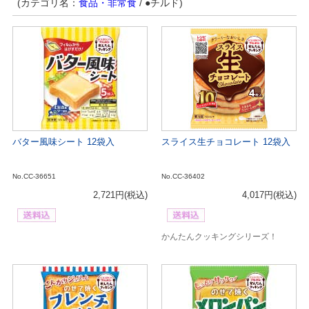
(カテゴリ名：
食品・非常食
/ ●チルド)
バター風味シート 12袋入
スライス生チョコレート 12袋入
No.CC-36651
No.CC-36402
2,721円
(税込)
4,017円
(税込)
かんたんクッキングシリーズ！