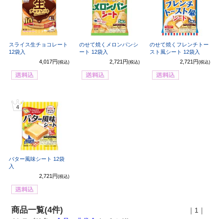
スライス生チョコレート
のせて焼くメロンパンシ
のせて焼くフレンチトー
12袋入
ート 12袋入
スト風シート 12袋入
4,017円
2,721円
2,721円
(税込)
(税込)
(税込)
4
バター風味シート 12袋
入
2,721円
(税込)
商品一覧(4件)
｜1｜