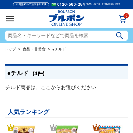
0
トップ
>
食品・非常食
> ●チルド
●チルド
(4件)
チルド商品は、ここからお選びください
人気ランキング
1
2
3