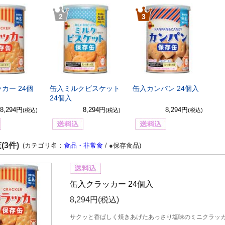
2
3
カー 24個
缶入ミルクビスケット
缶入カンパン 24個入
24個入
8,294円
8,294円
8,294円
(税込)
(税込)
(税込)
(3件)
(カテゴリ名：
食品・非常食
/ ●保存食品)
缶入クラッカー 24個入
8,294円
(税込)
サクッと香ばしく焼きあげたあっさり塩味のミニクラッ