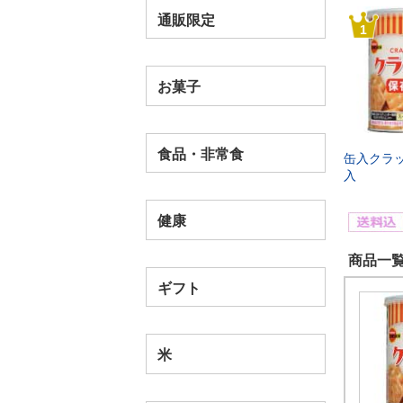
通販限定
1
お菓子
食品・非常食
缶入クラッ
入
健康
商品一覧
ギフト
米