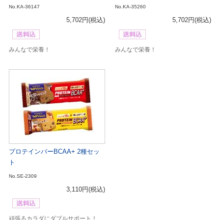
No.KA-36147
No.KA-35260
5,702円
(税込)
5,702円
(税込)
みんなで栄養！
みんなで栄養！
プロテインバーBCAA+ 2種セッ
ト
No.SE-2309
3,110円
(税込)
頑張るカラダにダブルサポート！