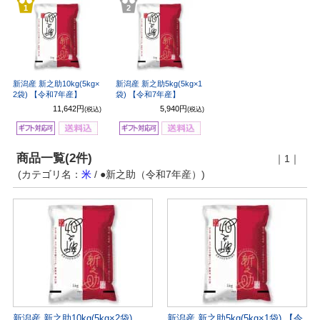
1
2
新潟産 新之助10kg(5kg×
新潟産 新之助5kg(5kg×1
2袋) 【令和7年産】
袋) 【令和7年産】
11,642円
5,940円
(税込)
(税込)
商品一覧(2件)
｜1｜
(カテゴリ名：
米
/ ●新之助（令和7年産）)
新潟産 新之助10kg(5kg×2袋)
新潟産 新之助5kg(5kg×1袋) 【令