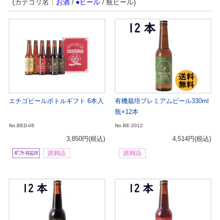
(カテゴリ名：
お酒
/
●ビール
/ 瓶ビール)
エチゴビールボトルギフト 6本入
有機栽培プレミアムビール330ml
瓶×12本
No.BED-06
No.BE-2012
3,850円
(税込)
4,514円
(税込)