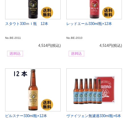
スタウト330ｍｌ瓶 12本
レッドエール330ml瓶×12本
No.BE-2011
No.BE-2010
4,514円
(税込)
4,514円
(税込)
ピルスナー330ml瓶×12本
ヴァイツェン無濾過330ml瓶×6本