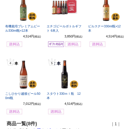
有機栽培プレミアムビー
エチゴビールボトルギフ
ピルスナー330ml瓶×12
ル330ml瓶×12本
ト 6本入
本
4,514円
3,850円
4,514円
(税込)
(税込)
(税込)
4
5
こしひかり越後ビール50
スタウト330ｍｌ瓶 12
0ml瓶
本
7,012円
4,514円
(税込)
(税込)
商品一覧(8件)
｜1｜