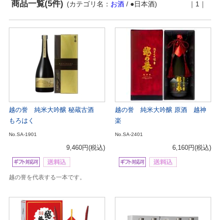
商品一覧(5件)
(カテゴリ名：
お酒
/ ●日本酒)
｜1｜
越の誉 純米大吟醸 秘蔵古酒
越の誉 純米大吟醸 原酒 越神
もろはく
楽
No.SA-1901
No.SA-2401
9,460円
(税込)
6,160円
(税込)
越の誉を代表する一本です。