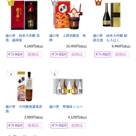
1
2
3
越の誉 純米大吟醸 原
越の誉 上撰本醸造 角
越の誉 純米大吟醸 秘
酒 越神楽
樽
蔵古酒 もろはく
6,160円
10,450円
9,460円
(税込)
(税込)
(税込)
4
5
越の誉 大吟醸無濾過原
越の誉 華麗味くらべ
酒
2,950円
4,125円
(税込)
(税込)