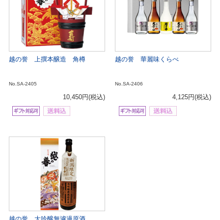
越の誉 上撰本醸造 角樽
越の誉 華麗味くらべ
No.SA-2405
No.SA-2406
10,450円
(税込)
4,125円
(税込)
越の誉 大吟醸無濾過原酒