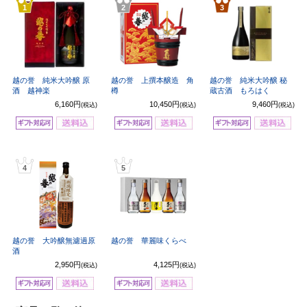
1
2
3
越の誉 純米大吟醸 原
越の誉 上撰本醸造 角
越の誉 純米大吟醸 秘
酒 越神楽
樽
蔵古酒 もろはく
6,160円
10,450円
9,460円
(税込)
(税込)
(税込)
4
5
越の誉 大吟醸無濾過原
越の誉 華麗味くらべ
酒
2,950円
4,125円
(税込)
(税込)