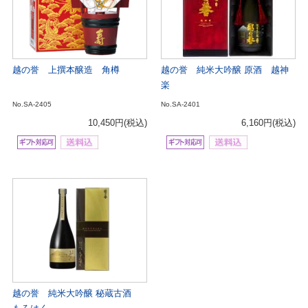
越の誉 上撰本醸造 角樽
越の誉 純米大吟醸 原酒 越神
楽
No.SA-2405
No.SA-2401
10,450円
(税込)
6,160円
(税込)
越の誉 純米大吟醸 秘蔵古酒