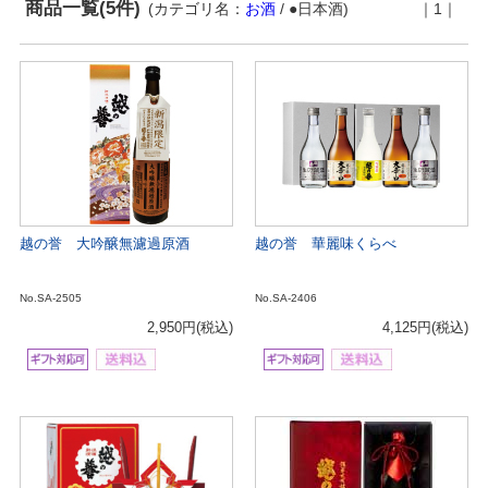
商品一覧(5件)
(カテゴリ名：
お酒
/ ●日本酒)
｜1｜
越の誉 大吟醸無濾過原酒
越の誉 華麗味くらべ
No.SA-2505
No.SA-2406
2,950円
(税込)
4,125円
(税込)