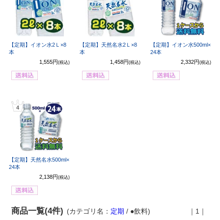
【定期】イオン水2Ｌ×8
【定期】天然名水2Ｌ×8
【定期】イオン水500ml×
本
本
24本
1,555円
1,458円
2,332円
(税込)
(税込)
(税込)
4
【定期】天然名水500ml×
24本
2,138円
(税込)
商品一覧(4件)
(カテゴリ名：
定期
/ ●飲料)
｜1｜