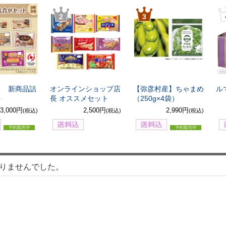
2
3
8月 新商品詰
オンラインショップ店
【弥彦村産】ちゃまめ
ル
ト
長 オススメセット
（250g×4袋）
3,000円
2,500円
2,990円
(税込)
(税込)
(税込)
りませんでした。