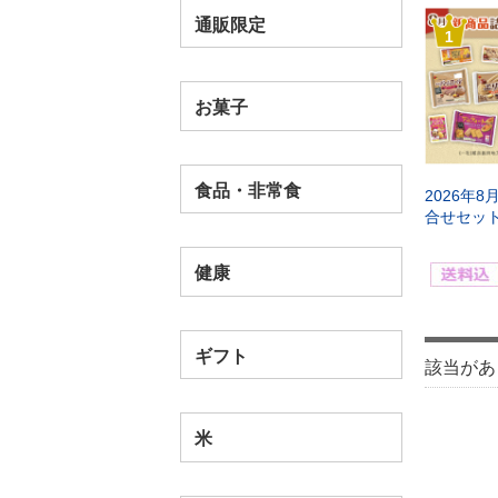
通販限定
1
お菓子
食品・非常食
2026年
合せセッ
健康
ギフト
該当があ
米