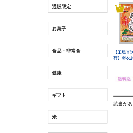
通販限定
1
お菓子
食品・非常食
【工場直
荷】羽衣あ
健康
ギフト
該当があ
米