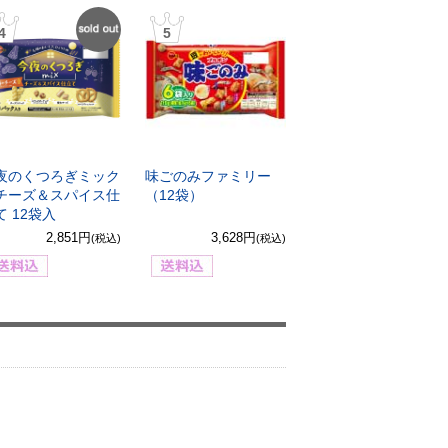
4
SOLD
5
OUT
夜のくつろぎミック
味ごのみファミリー
チーズ＆スパイス仕
（12袋）
て 12袋入
2,851円
3,628円
(税込)
(税込)