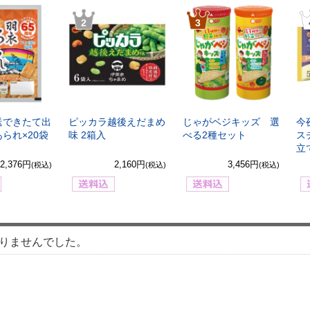
2
3
送できたて出
ピッカラ越後えだまめ
じゃがベジキッズ 選
今
られ×20袋
味 2箱入
べる2種セット
ス
立
2,376円
2,160円
3,456円
(税込)
(税込)
(税込)
りませんでした。