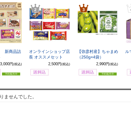
2
3
8月 新商品詰
オンラインショップ店
【弥彦村産】ちゃまめ
ル
ト
長 オススメセット
（250g×4袋）
3,000円
2,500円
2,990円
(税込)
(税込)
(税込)
りませんでした。