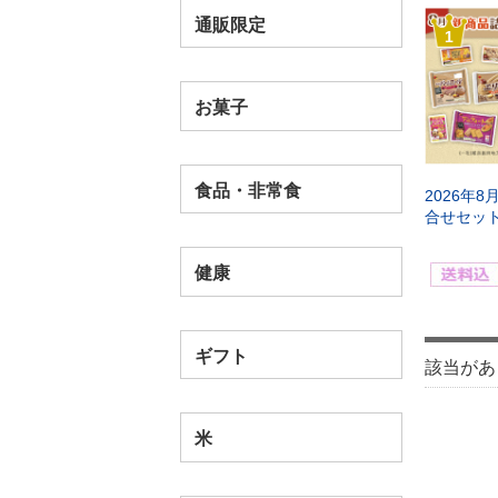
通販限定
1
お菓子
食品・非常食
2026年
合せセッ
健康
ギフト
該当があ
米