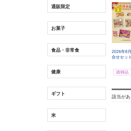
通販限定
1
お菓子
食品・非常食
2026年
合せセッ
健康
ギフト
該当があ
米