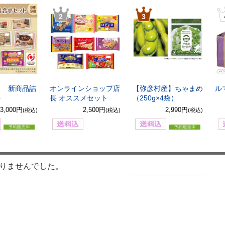
2
3
8月 新商品詰
オンラインショップ店
【弥彦村産】ちゃまめ
ル
ト
長 オススメセット
（250g×4袋）
3,000円
2,500円
2,990円
(税込)
(税込)
(税込)
りませんでした。