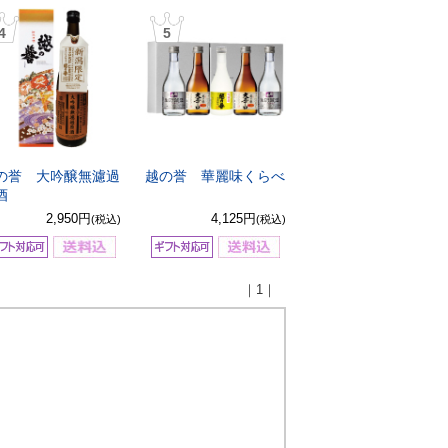
4
5
の誉 大吟醸無濾過
越の誉 華麗味くらべ
酒
2,950円
4,125円
(税込)
(税込)
｜1｜