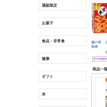
通販限定
1
お菓子
食品・非常食
越の誉 
角樽
健康
商品一覧
ギフト
米