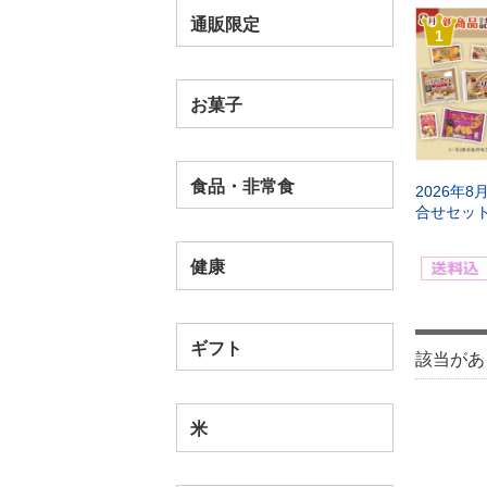
通販限定
1
お菓子
食品・非常食
2026年
合せセッ
健康
ギフト
該当があ
米