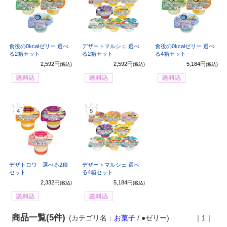
食後の0kcalゼリー 選べ
デザートマルシェ 選べ
食後の0kcalゼリー 選べ
る2箱セット
る2箱セット
る4箱セット
2,592円
2,592円
5,184円
(税込)
(税込)
(税込)
4
5
デザトロワ 選べる2種
デザートマルシェ 選べ
セット
る4箱セット
2,332円
5,184円
(税込)
(税込)
商品一覧(5件)
(カテゴリ名：
お菓子
/ ●ゼリー)
｜1｜