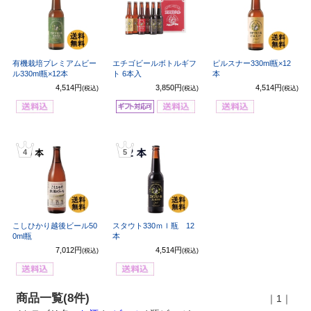
有機栽培プレミアムビー
エチゴビールボトルギフ
ピルスナー330ml瓶×12
ル330ml瓶×12本
ト 6本入
本
4,514円
3,850円
4,514円
(税込)
(税込)
(税込)
4
5
こしひかり越後ビール50
スタウト330ｍｌ瓶 12
0ml瓶
本
7,012円
4,514円
(税込)
(税込)
商品一覧(8件)
｜1｜