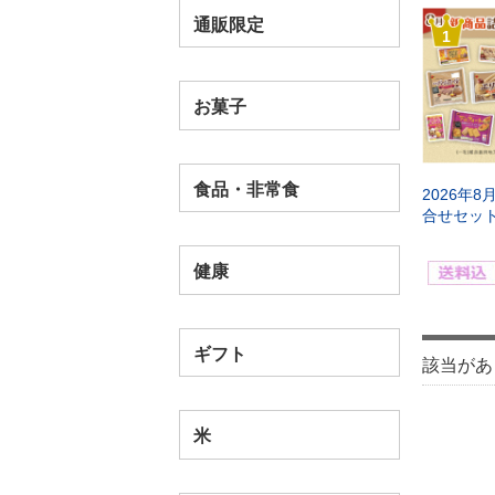
通販限定
1
お菓子
食品・非常食
2026年
合せセッ
健康
ギフト
該当があ
米