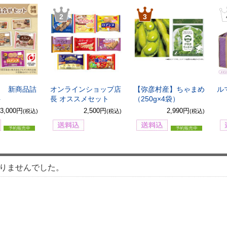
2
3
8月 新商品詰
オンラインショップ店
【弥彦村産】ちゃまめ
ル
ト
長 オススメセット
（250g×4袋）
3,000円
2,500円
2,990円
(税込)
(税込)
(税込)
りませんでした。