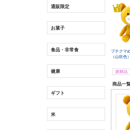
通販限定
1
お菓子
食品・非常食
プチクマ
（山吹色
健康
商品一覧
ギフト
米