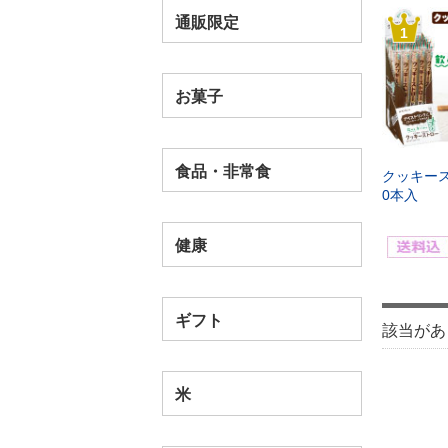
通販限定
1
お菓子
食品・非常食
クッキー
0本入
健康
ギフト
該当があ
米