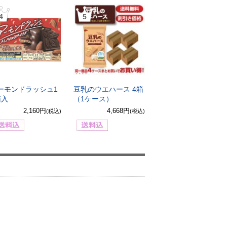
4
5
ーモンドラッシュ1
豆乳のウエハース 4箱
箱入
（1ケース）
2,160円
4,668円
(税込)
(税込)