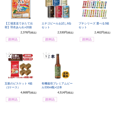
【工場直送できたて出
エチゴビールお試し6缶
プチシリーズ 選べる3箱
荷】羽衣あられ×20袋
セット
セット
2,376円
2,530円
2,462円
(税込)
(税込)
(税込)
4
5
五穀のビスケット 4箱
有機栽培プレミアムビー
（1ケース）
ル330ml瓶×12本
4,668円
4,514円
(税込)
(税込)