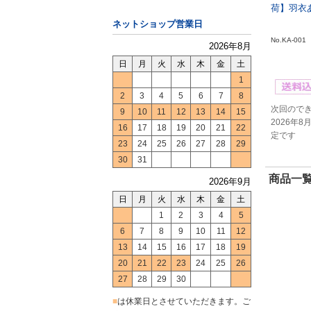
荷】羽衣あ
ネットショップ営業日
No.KA-001
2026年8月
日
月
火
水
木
金
土
1
2
3
4
5
6
7
8
次回ので
9
10
11
12
13
14
15
2026年8
16
17
18
19
20
21
22
定です
23
24
25
26
27
28
29
30
31
商品一覧
2026年9月
日
月
火
水
木
金
土
1
2
3
4
5
6
7
8
9
10
11
12
13
14
15
16
17
18
19
20
21
22
23
24
25
26
27
28
29
30
■
は休業日とさせていただきます。ご