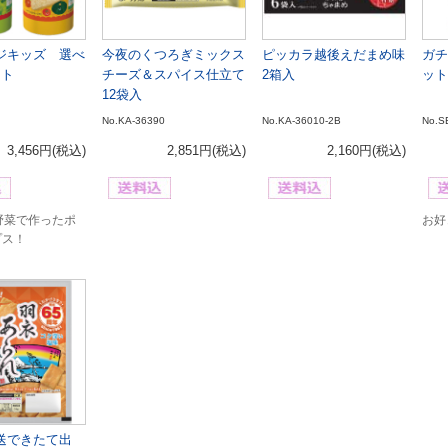
ジキッズ 選べ
今夜のくつろぎミックス
ピッカラ越後えだまめ味
ガチ
ット
チーズ＆スパイス仕立て
2箱入
ット
12袋入
No.KA-36390
No.KA-36010-2B
No.S
3,456円
(税込)
2,851円
(税込)
2,160円
(税込)
野菜で作ったポ
お好
プス！
送できたて出