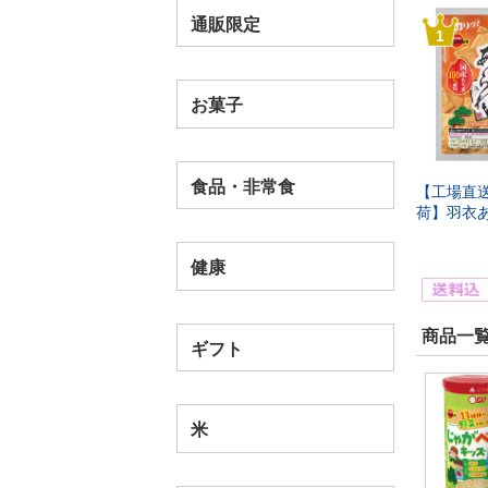
通販限定
1
お菓子
食品・非常食
【工場直
荷】羽衣あ
健康
商品一覧
ギフト
米