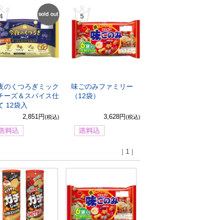
4
SOLD
5
OUT
夜のくつろぎミック
味ごのみファミリー
チーズ＆スパイス仕
（12袋）
て 12袋入
2,851円
3,628円
(税込)
(税込)
｜1｜