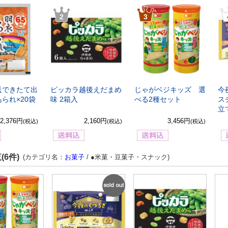
2
3
送できたて出
ピッカラ越後えだまめ
じゃがベジキッズ 選
今
られ×20袋
味 2箱入
べる2種セット
ス
立
2,376円
2,160円
3,456円
(税込)
(税込)
(税込)
(6件)
(カテゴリ名：
お菓子
/ ●米菓・豆菓子・スナック)
SOLD
OUT