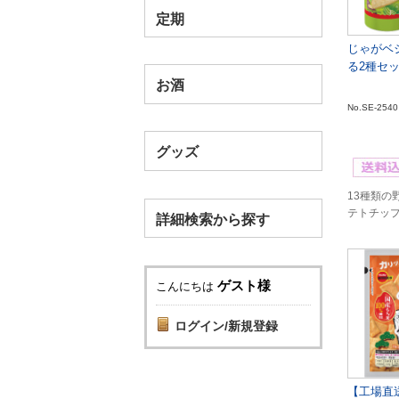
定期
じゃがベ
る2種セ
お酒
No.SE-2540
グッズ
13種類の
テトチッ
詳細検索から探す
ゲスト様
こんにちは
ログイン/新規登録
【工場直