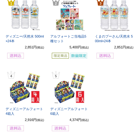
1
2
3
ディズニー/天然水 500ml
アルフォートご当地品5
くまのプーさん/天然水 5
×24本
種セット
00ml×24本
2,851円
5,400円
2,851円
(税込)
(税込)
(税込)
4
5
ディズニーアルフォート
ディズニーアルフォート
4箱入
6箱入
2,916円
4,374円
(税込)
(税込)