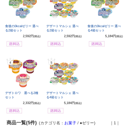
食後の0kcalゼリー 選べ
デザートマルシェ 選べ
食後の0kcalゼリー 選べ
る2箱セット
る2箱セット
る4箱セット
2,592円
2,592円
5,184円
(税込)
(税込)
(税込)
4
5
デザトロワ 選べる2種
デザートマルシェ 選べ
セット
る4箱セット
2,332円
5,184円
(税込)
(税込)
商品一覧(5件)
(カテゴリ名：
お菓子
/ ●ゼリー)
｜1｜