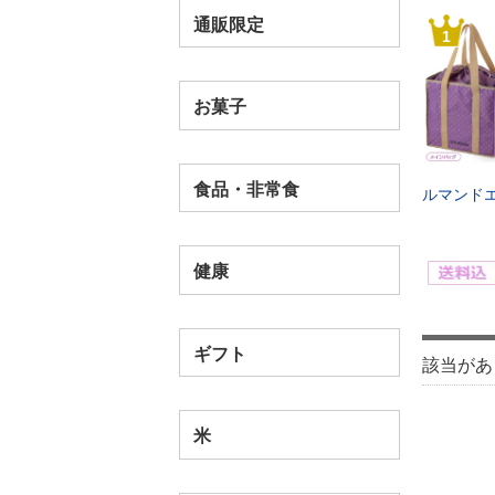
通販限定
1
お菓子
食品・非常食
ルマンド
健康
ギフト
該当があ
米