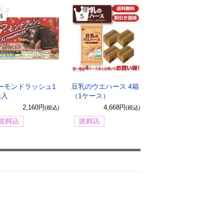
4
5
ーモンドラッシュ1
豆乳のウエハース 4箱
箱入
（1ケース）
2,160円
4,668円
(税込)
(税込)