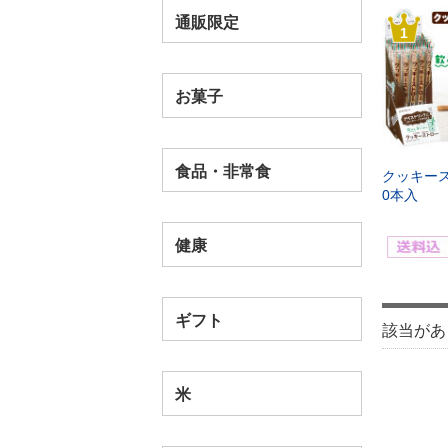
通販限定
1
お菓子
食品・非常食
クッキー
0本入
健康
ギフト
該当があ
米