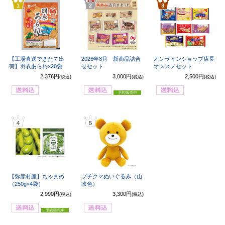
1
2
3
【工場直送できたて出
2026年8月 新商品詰合
オンラインショップ店長
荷】羽衣あられ×20袋
せセット
オススメセット
2,376円
3,000円
2,500円
(税込)
(税込)
(税込)
4
5
【弥彦村産】ちゃまめ
プチクマぬいぐるみ（山
（250g×4袋）
吹色）
2,990円
3,300円
(税込)
(税込)