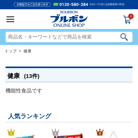
0
トップ
> 健康
健康
(13件)
機能性食品です
人気ランキング
1
2
3