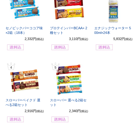
セノビックバーココア味
プロテインバーBCAA+ 2
エナジックウォーター 5
×2箱（18本）
種セット
00ml×24本
2,332円
3,110円
5,832円
(税込)
(税込)
(税込)
4
5
スローバーベイクド 選
スローバー 選べる2箱セ
べる2箱セット
ット
2,916円
2,340円
(税込)
(税込)