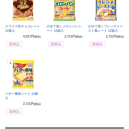
スライス生チョコレート
のせて焼くメロンパンシ
のせて焼くフレンチトー
12袋入
ート 12袋入
スト風シート 12袋入
4,017円
2,721円
2,721円
(税込)
(税込)
(税込)
4
バター風味シート 12袋
入
2,721円
(税込)