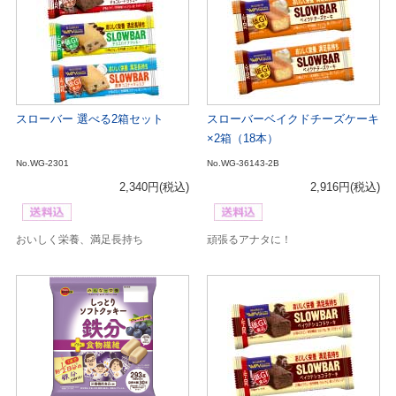
スローバー 選べる2箱セット
スローバーベイクドチーズケーキ
×2箱（18本）
No.WG-2301
No.WG-36143-2B
2,340円
(税込)
2,916円
(税込)
おいしく栄養、満足長持ち
頑張るアナタに！