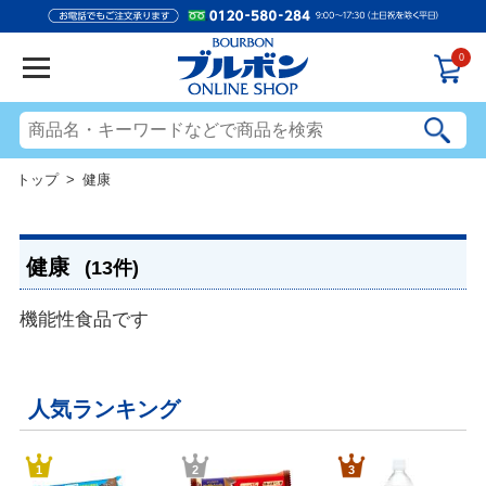
0
トップ
> 健康
健康
(13件)
機能性食品です
人気ランキング
1
2
3