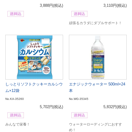
3,888円
(税込)
3,110円
(税込)
頑張るカラダにダブルサポート！
しっとりソフトクッキーカルシウ
エナジックウォーター 500ml×24
ム×12袋
本
No.KA-35260
No.WG-35345
5,702円
(税込)
5,832円
(税込)
みんなで栄養！
ウォーターローディングにおすす
め！