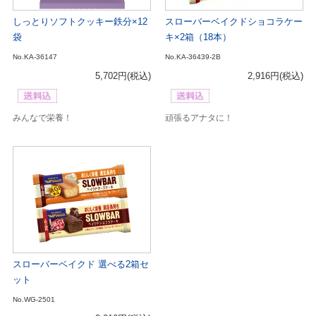
しっとりソフトクッキー鉄分×12
スローバーベイクドショコラケー
袋
キ×2箱（18本）
No.KA-36147
No.KA-36439-2B
5,702円
(税込)
2,916円
(税込)
みんなで栄養！
頑張るアナタに！
スローバーベイクド 選べる2箱セ
ット
No.WG-2501