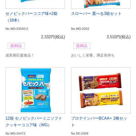
セノビックバーココア味×2箱
スローバー 選べる3箱セット
（18本）
No.WG-33540-2
No.WG-2002
2,332円
(税込)
3,510円
(税込)
成長期応援食品！
おいしく栄養、満足長持ち
12袋 セノビックバーミニソフト
プロテインバーBCAA+ 2種セッ
クッキーココア味（WG）
ト
No.WG-34472
No.SE-2309