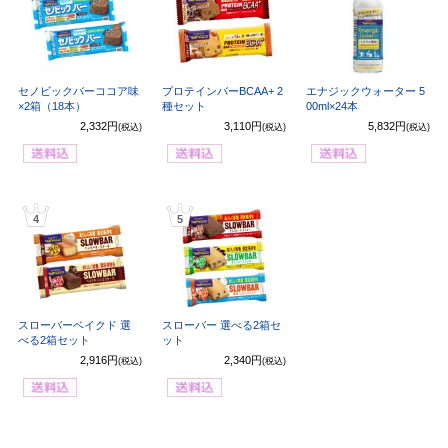
セノビックバーココア味
プロテインバーBCAA+ 2
エナジックウォーター 5
×2箱（18本）
種セット
00ml×24本
2,332円
3,110円
5,832円
(税込)
(税込)
(税込)
4
5
スローバーベイクド 選
スローバー 選べる2箱セ
べる2箱セット
ット
2,916円
2,340円
(税込)
(税込)