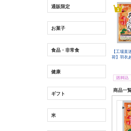
通販限定
1
お菓子
食品・非常食
【工場直
荷】羽衣あ
健康
商品一覧
ギフト
米