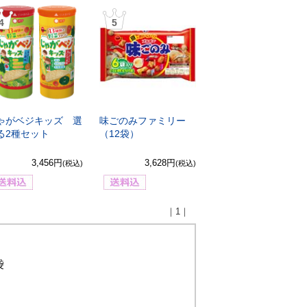
4
5
ゃがベジキッズ 選
味ごのみファミリー
る2種セット
（12袋）
3,456円
3,628円
(税込)
(税込)
｜1｜
袋