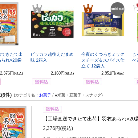
2
3
SOLD
OUT
送できたて出
ピッカラ越後えだまめ
今夜のくつろぎミック
じ
られ×20袋
味 2箱入
スチーズ＆スパイス仕
べ
立て 12袋入
2,376円
2,160円
2,851円
(税込)
(税込)
(税込)
(6件)
(カテゴリ名：
お菓子
/ ●米菓・豆菓子・スナック)
【工場直送できたて出荷】羽衣あられ×20
2,376円
(税込)