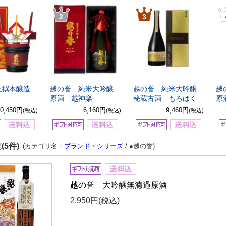
2
3
上撰本醸造
越の誉 純米大吟醸
越の誉 純米大吟醸
越
原酒 越神楽
秘蔵古酒 もろはく
原
10,450円
6,160円
9,460円
(税込)
(税込)
(税込)
(5件)
(カテゴリ名：
ブランド・シリーズ
/ ●越の誉)
越の誉 大吟醸無濾過原酒
2,950円
(税込)