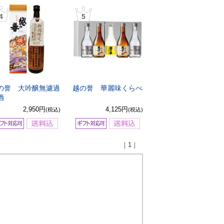
4
5
の誉 大吟醸無濾過
越の誉 華麗味くらべ
酒
2,950円
4,125円
(税込)
(税込)
｜1｜