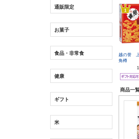
通販限定
1
お菓子
食品・非常食
越の誉 
角樽
健康
商品一覧
ギフト
米