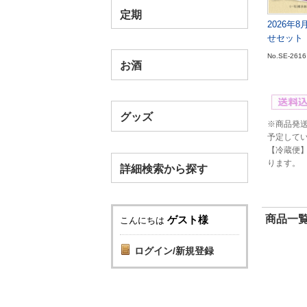
定期
2026年
せセット
No.SE-2616
お酒
グッズ
※商品発送
予定して
【冷蔵便
ります。
詳細検索から探す
商品一覧
ゲスト様
こんにちは
ログイン/新規登録