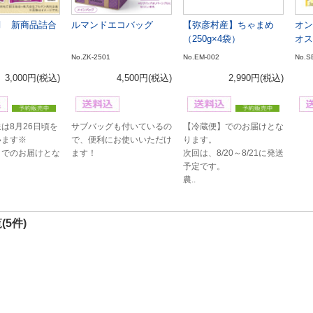
8月 新商品詰合
ルマンドエコバッグ
【弥彦村産】ちゃまめ
オン
（250g×4袋）
オス
No.ZK-2501
No.EM-002
No.S
3,000円
(税込)
4,500円
(税込)
2,990円
(税込)
は8月26日頃を
サブバッグも付いているの
【冷蔵便】でのお届けとな
います※
で、便利にお使いいただけ
ります。
】でのお届けとな
ます！
次回は、8/20～8/21に発送
予定です。
農..
(5件)