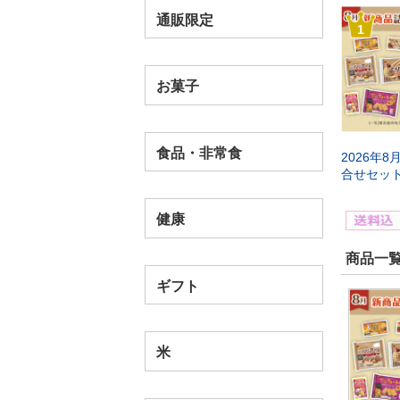
通販限定
1
お菓子
食品・非常食
2026年
合せセッ
健康
商品一覧
ギフト
米