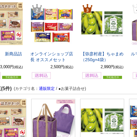
2
3
8月 新商品詰
オンラインショップ店
【弥彦村産】ちゃまめ
ル
ト
長 オススメセット
（250g×4袋）
3,000円
2,500円
2,990円
(税込)
(税込)
(税込)
(5件)
(カテゴリ名：
通販限定
/ ●お菓子詰合せ)