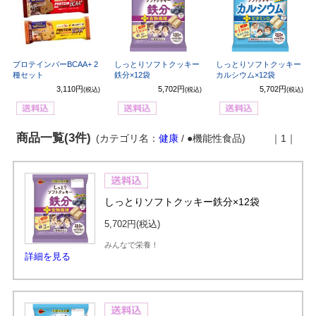
プロテインバーBCAA+ 2
しっとりソフトクッキー
しっとりソフトクッキー
種セット
鉄分×12袋
カルシウム×12袋
3,110円
5,702円
5,702円
(税込)
(税込)
(税込)
商品一覧(3件)
(カテゴリ名：
健康
/ ●機能性食品)
｜1｜
しっとりソフトクッキー鉄分×12袋
5,702円
(税込)
みんなで栄養！
詳細を見る