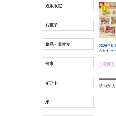
通販限定
1
お菓子
食品・非常食
2026年
合せセッ
健康
ギフト
該当があ
米