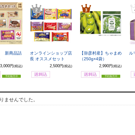
2
3
8月 新商品詰
オンラインショップ店
【弥彦村産】ちゃまめ
ル
ト
長 オススメセット
（250g×4袋）
3,000円
2,500円
2,990円
(税込)
(税込)
(税込)
りませんでした。