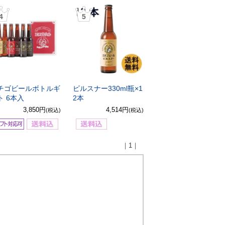
4
5
チゴビールボトルギ
ピルスナー330ml瓶×1
ト 6本入
2本
3,850円
4,514円
(税込)
(税込)
｜1｜