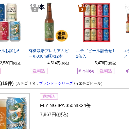
2
3
ールお試し6
有機栽培プレミアムビ
エチゴビール詰合せ1
エ
ール330ml瓶×12本
2缶入
フ
2,530円
4,514円
5,478円
(税込)
(税込)
(税込)
19件)
(カテゴリ名：
ブランド・シリーズ
/ ●エチゴビール)
FLYING IPA 350ml×24缶
7,867円
(税込)