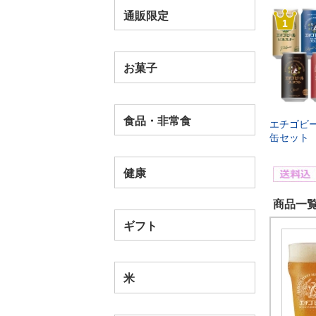
通販限定
1
お菓子
食品・非常食
エチゴビ
缶セット
健康
商品一覧(
ギフト
米