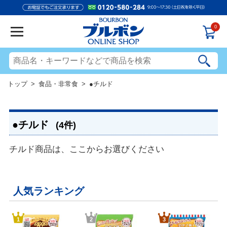
0
トップ
>
食品・非常食
> ●チルド
●チルド
(4件)
チルド商品は、ここからお選びください
人気ランキング
1
2
3