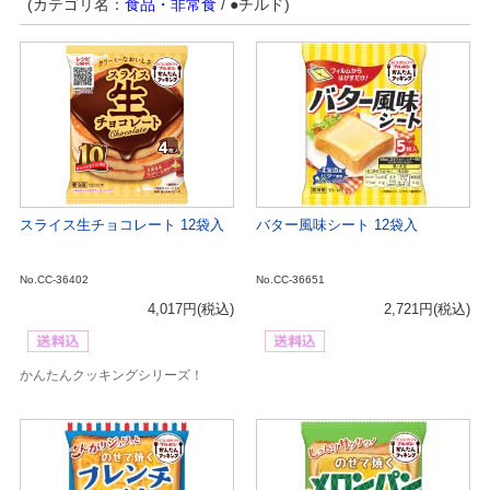
(カテゴリ名：
食品・非常食
/ ●チルド)
スライス生チョコレート 12袋入
バター風味シート 12袋入
No.CC-36402
No.CC-36651
4,017円
(税込)
2,721円
(税込)
かんたんクッキングシリーズ！