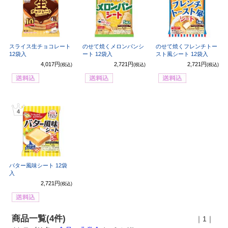
スライス生チョコレート
のせて焼くメロンパンシ
のせて焼くフレンチトー
12袋入
ート 12袋入
スト風シート 12袋入
4,017円
2,721円
2,721円
(税込)
(税込)
(税込)
4
バター風味シート 12袋
入
2,721円
(税込)
商品一覧(4件)
｜1｜