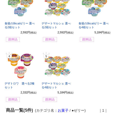
食後の0kcalゼリー 選べ
デザートマルシェ 選べ
食後の0kcalゼリー 選べ
る2箱セット
る2箱セット
る4箱セット
2,592円
2,592円
5,184円
(税込)
(税込)
(税込)
4
5
デザトロワ 選べる2種
デザートマルシェ 選べ
セット
る4箱セット
2,332円
5,184円
(税込)
(税込)
商品一覧(5件)
(カテゴリ名：
お菓子
/ ●ゼリー)
｜1｜