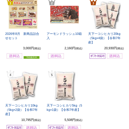
1
2
3
2026年8月 新商品詰合
アーモンドラッシュ10箱
天下一コシヒカリ20kg
せセット
入
（5kg×4袋）【令和7年
産】
3,000円
2,160円
20,930円
(税込)
(税込)
(税込)
4
5
天下一コシヒカリ10kg
天下一コシヒカリ5kg（5
（5kg×2袋）【令和7年
kg×1袋）【令和7年産】
産】
10,795円
5,508円
(税込)
(税込)