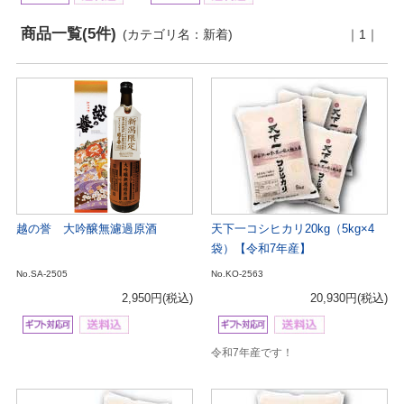
商品一覧(5件)
(カテゴリ名：新着)
｜1｜
越の誉 大吟醸無濾過原酒
天下一コシヒカリ20kg（5kg×4
袋）【令和7年産】
No.SA-2505
No.KO-2563
2,950円
(税込)
20,930円
(税込)
令和7年産です！