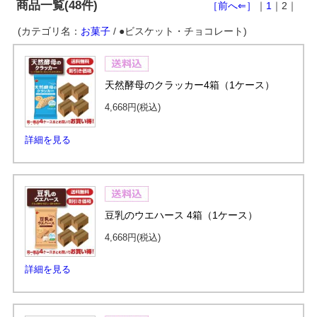
商品一覧(48件)
［前へ⇐］
｜
1
｜2｜
(カテゴリ名：
お菓子
/ ●ビスケット・チョコレート)
天然酵母のクラッカー4箱（1ケース）
4,668円
(税込)
詳細を見る
豆乳のウエハース 4箱（1ケース）
4,668円
(税込)
詳細を見る