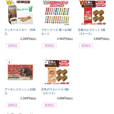
1
2
3
クッキーストロー 20本
プチシリーズ 選べる3箱
五穀のビスケット 4箱
入
セット
（1ケース）
2,160円
2,462円
4,668円
(税込)
(税込)
(税込)
4
5
アーモンドラッシュ10箱
豆乳のウエハース 4箱
入
（1ケース）
2,160円
4,668円
(税込)
(税込)