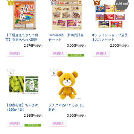
1
2
3
SOL
OUT
【工場直送できたて出
2026年8月 新商品詰合
オンラインショップ店長
荷】羽衣あられ×20袋
せセット
オススメセット
2,376円
3,000円
2,500円
(税込)
(税込)
(税込)
4
5
【弥彦村産】ちゃまめ
プチクマぬいぐるみ（山
（250g×4袋）
吹色）
2,990円
3,300円
(税込)
(税込)