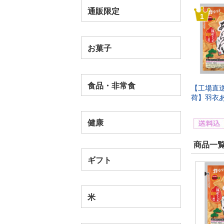
通販限定
1
お菓子
食品・非常食
【工場直
荷】羽衣あ
健康
商品一覧
ギフト
米