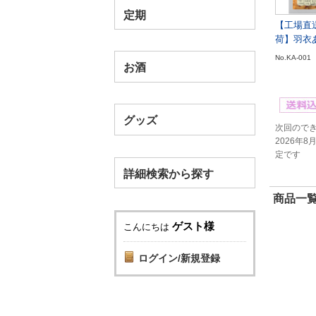
定期
【工場直
荷】羽衣あ
No.KA-001
お酒
グッズ
次回ので
2026年8
定です
詳細検索から探す
商品一覧
ゲスト様
こんにちは
ログイン/新規登録