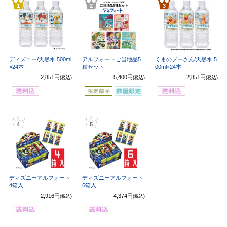
1
2
3
ディズニー/天然水 500ml
アルフォートご当地品5
くまのプーさん/天然水 5
×24本
種セット
00ml×24本
2,851円
5,400円
2,851円
(税込)
(税込)
(税込)
4
5
ディズニーアルフォート
ディズニーアルフォート
4箱入
6箱入
2,916円
4,374円
(税込)
(税込)