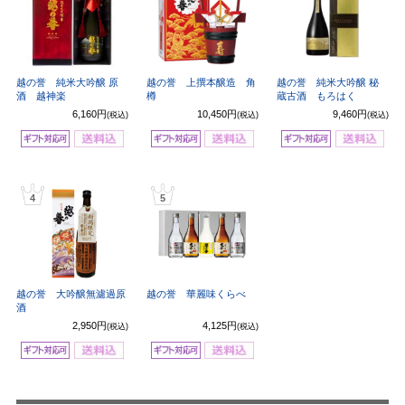
越の誉 純米大吟醸 原
越の誉 上撰本醸造 角
越の誉 純米大吟醸 秘
酒 越神楽
樽
蔵古酒 もろはく
6,160円
10,450円
9,460円
(税込)
(税込)
(税込)
4
5
越の誉 大吟醸無濾過原
越の誉 華麗味くらべ
酒
2,950円
4,125円
(税込)
(税込)