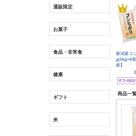
通販限定
1
お菓子
食品・非常食
新潟産コシ
g(5kg×
産】
健康
商品一覧
ギフト
米