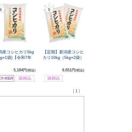
4
5
潟産コシヒカリ5kg
【定期】新潟産コシヒ
kg×1袋)【令和7年
カリ10kg（5kg×2袋）
】
5,184円
9,651円
(税込)
(税込)
｜1｜