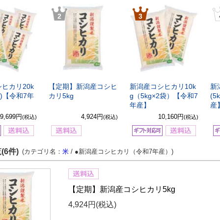
2
3
ヒカリ20k
【定期】新潟産コシヒ
新潟産コシヒカリ10k
新
4袋)【令和7年
カリ5kg
g（5kg×2袋）【令和7
(5
年産】
産
19,699円
4,924円
10,160円
(税込)
(税込)
(税込)
(6件)
(カテゴリ名：
米
/ ●新潟産コシヒカリ（令和7年産）)
【定期】新潟産コシヒカリ5kg
4,924円
(税込)