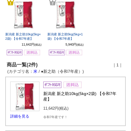
1
2
新潟産 新之助10kg(5kg×
新潟産 新之助5kg(5kg×1
2袋) 【令和7年産】
袋) 【令和7年産】
11,642円
5,940円
(税込)
(税込)
商品一覧(2件)
｜1｜
(カテゴリ名：
米
/ ●新之助（令和7年産）)
新潟産 新之助10kg(5kg×2袋) 【令和7年
産】
11,642円
(税込)
詳細を見る
令和7年産です！