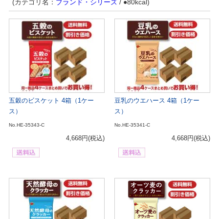
(カテゴリ名：
ブランド・シリーズ
/ ●80kcal)
五穀のビスケット 4箱（1ケー
豆乳のウエハース 4箱（1ケー
ス）
ス）
No.HE-35343-C
No.HE-35341-C
4,668円
(税込)
4,668円
(税込)