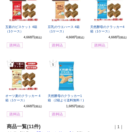
五穀のビスケット 4箱
豆乳のウエハース 4箱
天然酵母のクラッカー4
（1ケース）
（1ケース）
箱（1ケース）
4,668円
4,668円
4,668円
(税込)
(税込)
(税込)
4
5
オーツ麦のクラッカー 4
天然酵母のクラッカー1
箱（1ケース）
箱 （2箱より送料無料！)
4,668円
1,685円
(税込)
(税込)
商品一覧(11件)
｜1｜