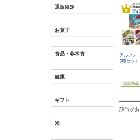
通販限定
1
お菓子
食品・非常食
アルフォ
5種セット
健康
ギフト
該当があ
米